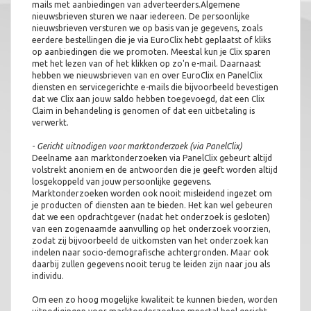
mails met aanbiedingen van adverteerders.Algemene
nieuwsbrieven sturen we naar iedereen. De persoonlijke
nieuwsbrieven versturen we op basis van je gegevens, zoals
eerdere bestellingen die je via EuroClix hebt geplaatst of kliks
op aanbiedingen die we promoten. Meestal kun je Clix sparen
met het lezen van of het klikken op zo'n e-mail. Daarnaast
hebben we nieuwsbrieven van en over EuroClix en PanelClix
diensten en servicegerichte e-mails die bijvoorbeeld bevestigen
dat we Clix aan jouw saldo hebben toegevoegd, dat een Clix
Claim in behandeling is genomen of dat een uitbetaling is
verwerkt.
- Gericht uitnodigen voor marktonderzoek (via PanelClix)
Deelname aan marktonderzoeken via PanelClix gebeurt altijd
volstrekt anoniem en de antwoorden die je geeft worden altijd
losgekoppeld van jouw persoonlijke gegevens.
Marktonderzoeken worden ook nooit misleidend ingezet om
je producten of diensten aan te bieden. Het kan wel gebeuren
dat we een opdrachtgever (nadat het onderzoek is gesloten)
van een zogenaamde aanvulling op het onderzoek voorzien,
zodat zij bijvoorbeeld de uitkomsten van het onderzoek kan
indelen naar socio-demografische achtergronden. Maar ook
daarbij zullen gegevens nooit terug te leiden zijn naar jou als
individu.
Om een zo hoog mogelijke kwaliteit te kunnen bieden, worden