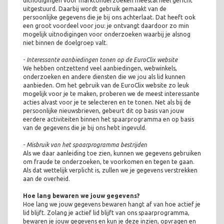
uitnodigingen voor marktonderzoeken meestal heel gericht
uitgestuurd. Daarbij wordt gebruik gemaakt van de
persoonlijke gegevens die je bij ons achterlaat. Dat heeft ook
een groot voordeel voor jou: je ontvangt daardoor zo min
mogelijk uitnodigingen voor onderzoeken waarbij je alsnog
niet binnen de doelgroep valt.
- Interessante aanbiedingen tonen op de EuroClix website
We hebben ontzettend veel aanbiedingen, webwinkels,
onderzoeken en andere diensten die we jou als lid kunnen
aanbieden. Om het gebruik van de EuroClix website zo leuk
mogelijk voor je te maken, proberen we de meest interessante
acties alvast voor je te selecteren en te tonen. Net als bij de
persoonlijke nieuwsbrieven, gebeurt dit op basis van jouw
eerdere activiteiten binnen het spaarprogramma en op basis
van de gegevens die je bij ons hebt ingevuld.
- Misbruik van het spaarprogramma bestrijden
Als we daar aanleiding toe zien, kunnen we gegevens gebruiken
om fraude te onderzoeken, te voorkomen en tegen te gaan.
Als dat wettelijk verplicht is, zullen we je gegevens verstrekken
aan de overheid.
Hoe lang bewaren we jouw gegevens?
Hoe lang we jouw gegevens bewaren hangt af van hoe actief je
lid blijft. Zolang je actief lid blijft van ons spaarprogramma,
bewaren je jouw gegevens en kun je deze inzien, opvragen en