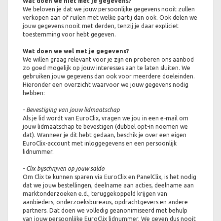
Wat doen we niet met je gegevens?
We beloven je dat we jouw persoonlijke gegevens nooit zullen
verkopen aan of ruilen met welke partij dan ook. Ook delen we
jouw gegevens nooit met derden, tenzij je daar expliciet
toestemming voor hebt gegeven.
Wat doen we wel met je gegevens?
We willen graag relevant voor je zijn en proberen ons aanbod
zo goed mogelijk op jouw interesses aan te laten sluiten. We
gebruiken jouw gegevens dan ook voor meerdere doeleinden.
Hieronder een overzicht waarvoor we jouw gegevens nodig
hebben:
- Bevestiging van jouw lidmaatschap
Als je lid wordt van EuroClix, vragen we jou in een e-mail om
jouw lidmaatschap te bevestigen (dubbel opt-in noemen we
dat). Wanneer je dit hebt gedaan, beschik je over een eigen
EuroClix-account met inloggegevens en een persoonlijk
lidnummer.
- Clix bijschrijven op jouw saldo
Om Clix te kunnen sparen via EuroClix en PanelClix, is het nodig
dat we jouw bestellingen, deelname aan acties, deelname aan
marktonderzoeken e.d., teruggekoppeld krijgen van
aanbieders, onderzoeksbureaus, opdrachtgevers en andere
partners. Dat doen we volledig geanonimiseerd met behulp
van jouw persoonlijke EuroClix lidnummer. We geven dus nooit