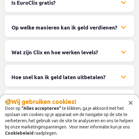
Is EuroClix gratis?
Op welke manieren kan ik geld verdienen?
Wat zijn Clix en hoe werken levels?
Hoe snel kan ik geld laten uitbetalen?
×
×
Wij gebruiken cookies!
Wij gebruiken cookies!
Hoe kan ik verdienen door vrienden uit te
nodigen?
Door op
Door op
"Alles accepteren"
"Alles accepteren"
te klikken, ga je akkoord met het
te klikken, ga je akkoord met het
opslaan van cookies op je apparaat om de navigatie op de site te
opslaan van cookies op je apparaat om de navigatie op de site te
verbeteren, het gebruik van de site te analyseren en ons te helpen
verbeteren, het gebruik van de site te analyseren en ons te helpen
bij onze marketinginspanningen. Voor meer informatie kun je ons
bij onze marketinginspanningen. Voor meer informatie kun je ons
In welke landen is EuroClix beschikbaar?
Cookiebeleid
Cookiebeleid
raadplegen.
raadplegen.