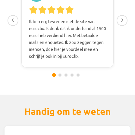
Ik ben erg tevreden met de site van
We 
euroclix. Ik denk dat ik onderhand al 1500
de m
euro heb verdiend hier. Met betaalde
elk
mails en enquetes. Ik zou zeggen tegen
stuk
mensen, doe hier je voordeel mee en
acco
schrijf je ook in bij EuroClix.
maa
Handig om te weten