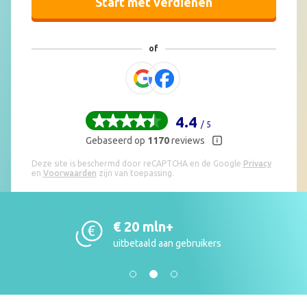
Start met verdienen
4.4
/ 5
Gebaseerd op
1170
reviews
Deze site is beschermd door reCAPTCHA en de Google
Privacy
en
Voorwaarden
zijn van toepassing.
€ 20 mln+
uitbetaald aan gebruikers