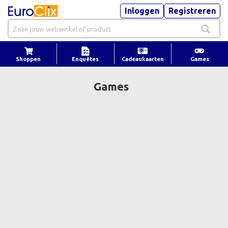
Inloggen
Registreren
Shoppen
Enquêtes
Cadeaukaarten
Games
Games