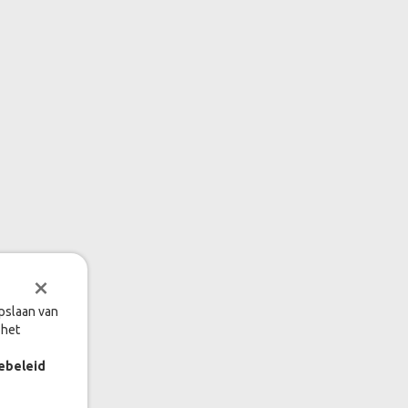
×
opslaan van
 het
ebeleid