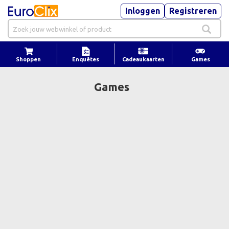
Inloggen
Registreren
Shoppen
Enquêtes
Cadeaukaarten
Games
Games