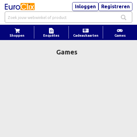
Inloggen
Registreren
Shoppen
Enquêtes
Cadeaukaarten
Games
Games