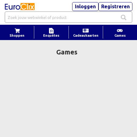
Inloggen
Registreren
Shoppen
Enquêtes
Cadeaukaarten
Games
Games