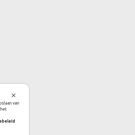
×
opslaan van
 het
ebeleid