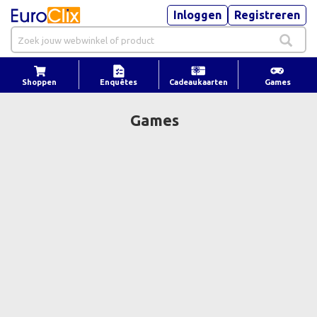
Inloggen
Registreren
Shoppen
Enquêtes
Cadeaukaarten
Games
Games