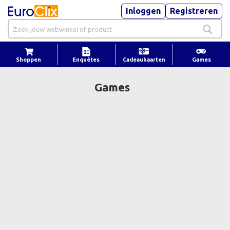
Inloggen
Registreren
Shoppen
Enquêtes
Cadeaukaarten
Games
Games