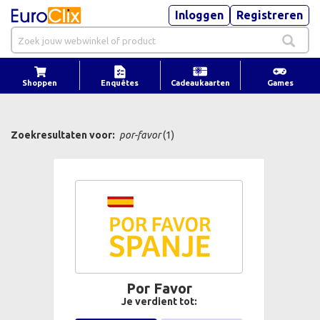
Inloggen
Registreren
Shoppen
Enquêtes
Cadeaukaarten
Games
Zoekresultaten voor:
por-favor
(1)
Por Favor
Je verdient tot: