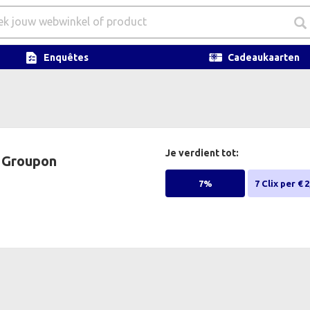
Enquêtes
Cadeaukaarten
Je verdient tot:
Groupon
7%
7 Clix per € 2