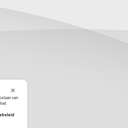
×
opslaan van
 het
ebeleid