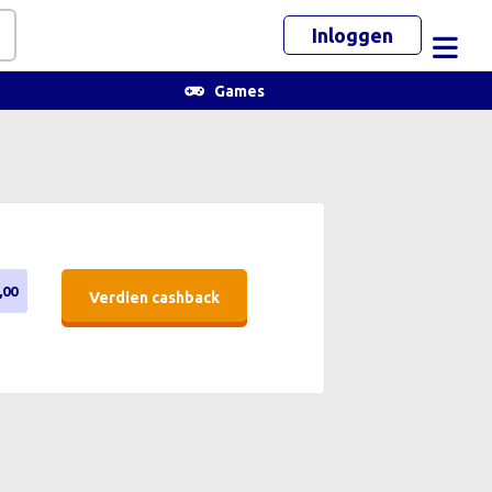
Inloggen
Toggl
Games
,00
Verdien cashback