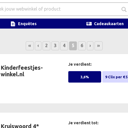
Enquêtes
Cadeaukaarten
«
‹
2
3
4
5
6
›
»
Je verdient:
Kinderfeestjes-
winkel.nl
3,6%
9 Clix per € 5
Je verdient tot:
Kruiswoord 4*