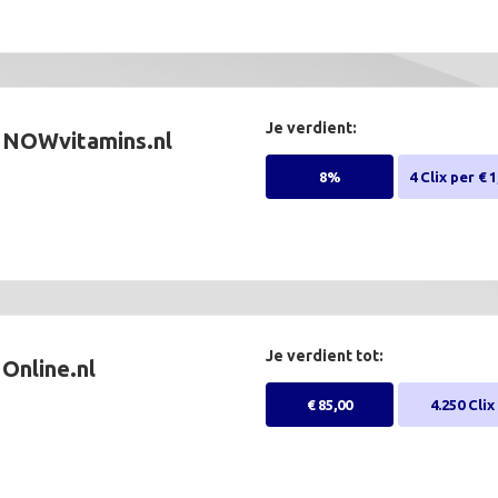
Je verdient:
NOWvitamins.nl
8%
4 Clix per € 1
Je verdient tot:
Online.nl
€ 85,00
4.250 Clix