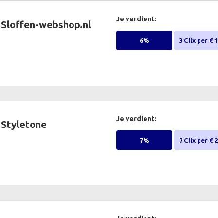
Je verdient:
Sloffen-webshop.nl
6%
3 Clix per € 1
Je verdient:
Styletone
7%
7 Clix per € 2