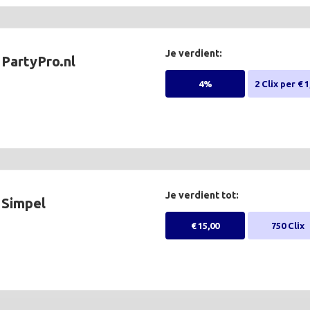
Je verdient:
PartyPro.nl
4%
2 Clix per € 1
Je verdient tot:
Simpel
€ 15,00
750 Clix