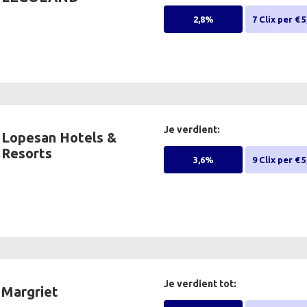
2,8%
7 Clix per € 5
Je verdient:
Lopesan Hotels &
Resorts
3,6%
9 Clix per € 5
Je verdient tot:
Margriet