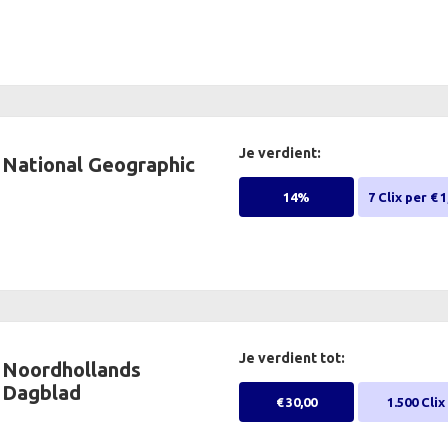
Je verdient:
National Geographic
14%
7 Clix per € 1
Je verdient tot:
Noordhollands
Dagblad
€ 30,00
1.500 Clix