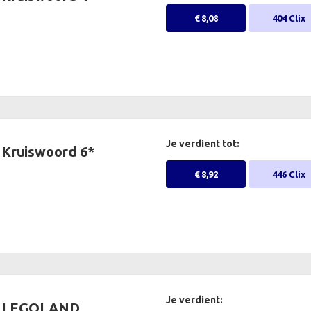
€ 8,08
404 Clix
Je verdient tot:
Kruiswoord 6*
€ 8,92
446 Clix
Je verdient:
LEGOLAND