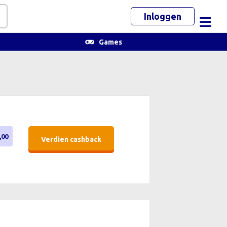
Inloggen
Toggl
Games
,00
Verdien cashback