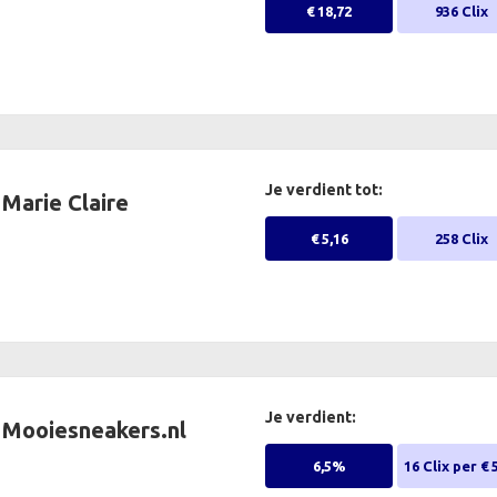
€ 18,72
936 Clix
Je verdient tot:
Marie Claire
€ 5,16
258 Clix
Je verdient:
Mooiesneakers.nl
6,5%
16 Clix per € 