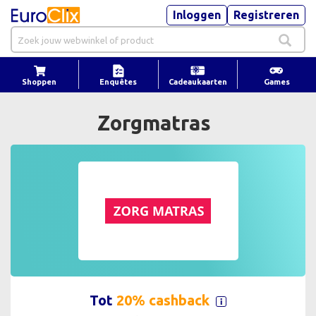
Inloggen
Registreren
Shoppen
Enquêtes
Cadeaukaarten
Games
Zorgmatras
Tot
20% cashback