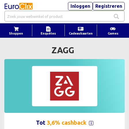
Inloggen
Registreren
Shoppen
Enquêtes
Cadeaukaarten
Games
ZAGG
Tot
3,6% cashback