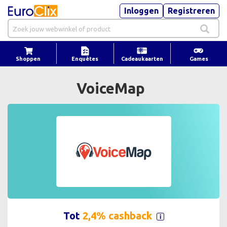
Inloggen
Registreren
Shoppen
Enquêtes
Cadeaukaarten
Games
VoiceMap
Tot
2,4% cashback