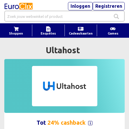
Inloggen
Registreren
Shoppen
Enquêtes
Cadeaukaarten
Games
Ultahost
Tot
24% cashback