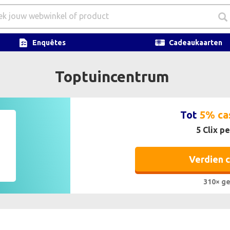
Enquêtes
Cadeaukaarten
Toptuincentrum
Tot
5% ca
5 Clix pe
Verdien 
310× ge