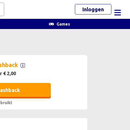
Inloggen
Toggl
Games
shback
r € 2,00
cashback
bruikt