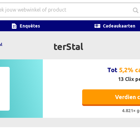
Enquêtes
Cadeaukaarten
terStal
al
Tot
5,2% c
13 Clix p
Verdien 
4.821× g