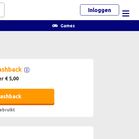
Inloggen
Toggl
Games
ashback
er € 5,00
cashback
ebruikt