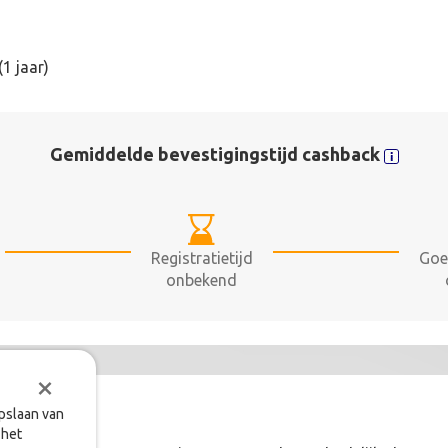
1 jaar)
Gemiddelde bevestigingstijd cashback
Registratietijd
Goe
onbekend
×
opslaan van
 het