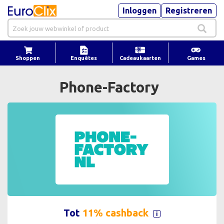
Inloggen
Registreren
Shoppen
Enquêtes
Cadeaukaarten
Games
Phone-Factory
Tot
11% cashback