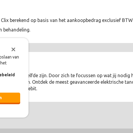
al Clix berekend op basis van het aankoopbedrag exclusief BT
n behandeling.
×
opslaan van
 het
ebeleid
 monden hetzelfde zijn. Door zich te focussen op wat jij nodi
ditie te houden. Ontdek de meest geavanceerde elektrische tan
én voor elk gebit.
n