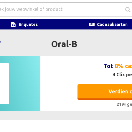
Enquêtes
Cadeaukaarten
Oral-B
B
Tot
8% ca
4 Clix pe
Verdien 
219× ge