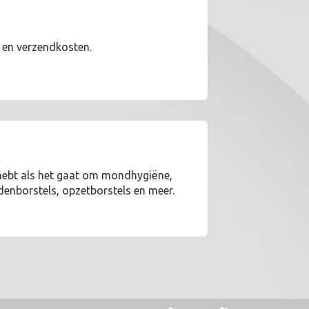
W en verzendkosten.
g hebt als het gaat om mondhygiëne,
denborstels, opzetborstels en meer.