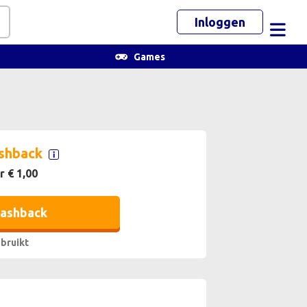
Inloggen
Toggl
Games
shback
r € 1,00
cashback
bruikt