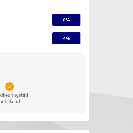
8%
4%
dkeuringstijd
onbekend