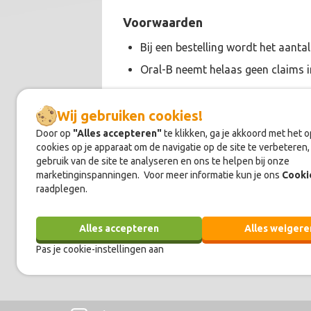
Voorwaarden
Bij een bestelling wordt het aant
Oral-B neemt helaas geen claims i
Wij gebruiken cookies!
Door op
"Alles accepteren"
te klikken, ga je akkoord met het 
cookies op je apparaat om de navigatie op de site te verbeteren,
Over
Oral-B
gebruik van de site te analyseren en ons te helpen bij onze
marketinginspanningen. Voor meer informatie kun je ons
Cooki
Bij Oral-B begrijpen ze dat geen twee
raadplegen.
helpen zij je om jouw gebit in topcon
Voor zowel volwassenen als kinderen 
Alles accepteren
Alles weigere
Pas je cookie-instellingen aan