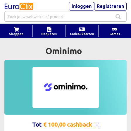
Inloggen
Registreren
Shoppen
Enquêtes
Cadeaukaarten
Games
Ominimo
Tot
€ 100,00 cashback