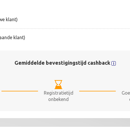
we klant)
aande klant)
Gemiddelde bevestigingstijd cashback
Registratietijd
Goe
onbekend