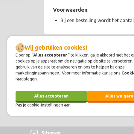
Voorwaarden
Bij een bestelling wordt het aant
Wij gebruiken cookies!
Door op
"Alles accepteren"
te klikken, ga je akkoord met het 
Over
MyHeritage
cookies op je apparaat om de navigatie op de site te verbeteren,
Bij MyHeritage kun je je DNA laten te
gebruik van de site te analyseren en ons te helpen bij onze
matches zijn met andere mensen die D
marketinginspanningen. Voor meer informatie kun je ons
Cooki
raadplegen.
wangstrijkje terugsturen. De resultat
geweest!
Alles accepteren
Alles weigere
Pas je cookie-instellingen aan
Sitemap