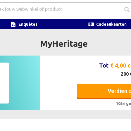
Enquêtes
Cadeaukaarten
MyHeritage
Tot
€ 4,00 
200 
Verdien 
105× ge