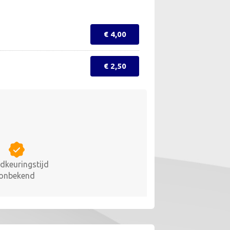
€ 4,00
€ 2,50
dkeuringstijd
onbekend