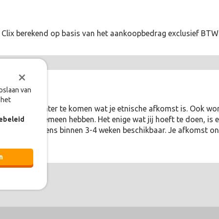
al Clix berekend op basis van het aankoopbedrag exclusief BT
×
opslaan van
 het
sten, om erachter te komen wat je etnische afkomst is. Ook wo
NA met je gemeen hebben. Het enige wat jij hoeft te doen, is 
ebeleid
en zijn vervolgens binnen 3-4 weken beschikbaar. Je afkomst o
n