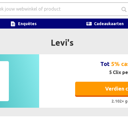
Enquêtes
Cadeaukaarten
Levi's
Tot
5% ca
5 Clix pe
Verdien 
2.102× g