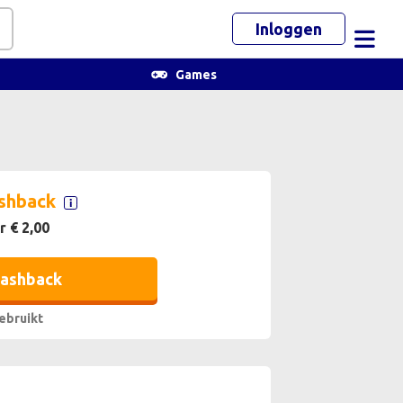
Inloggen
Toggl
Games
shback
r € 2,00
cashback
ebruikt