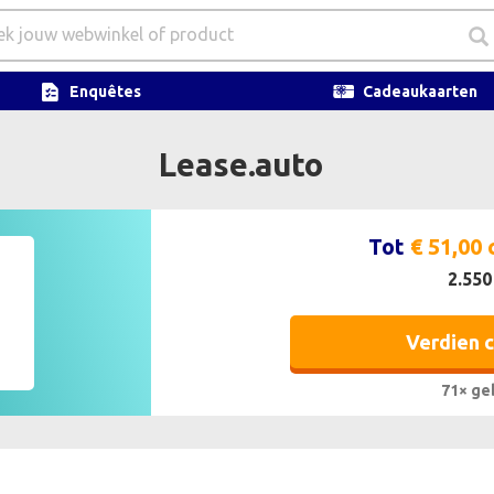
Enquêtes
Cadeaukaarten
Lease.auto
Tot
€ 51,00
2.550
Verdien 
71× ge