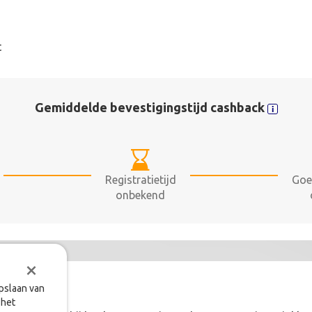
t
Gemiddelde bevestigingstijd cashback
Registratietijd
Goe
onbekend
×
opslaan van
 het