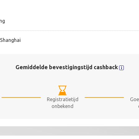
ing
r Shanghai
Gemiddelde bevestigingstijd cashback
Registratietijd
Goe
onbekend