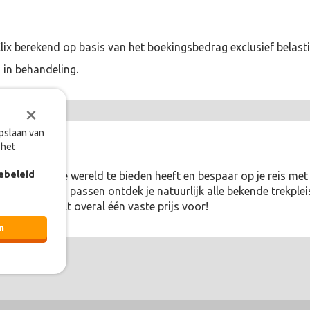
Clix berekend op basis van het boekingsbedrag exclusief belast
 in behandeling.
×
opslaan van
 het
ebeleid
eden die onze wereld te bieden heeft en bespaar op je reis met
want met hun passen ontdek je natuurlijk alle bekende trekpl
En je betaalt overal één vaste prijs voor!
n