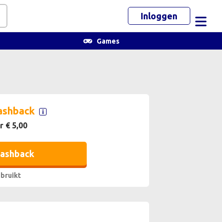
Inloggen
Toggl
Games
ashback
r € 5,00
cashback
bruikt