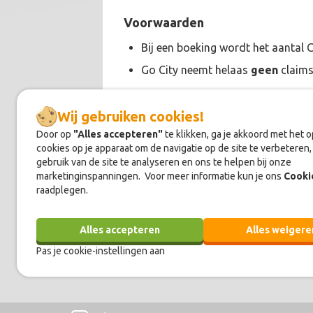
Voorwaarden
Bij een boeking wordt het aantal 
Go City neemt helaas
geen
claims
Wij gebruiken cookies!
Door op
"Alles accepteren"
te klikken, ga je akkoord met het 
cookies op je apparaat om de navigatie op de site te verbeteren,
Over
Go City
gebruik van de site te analyseren en ons te helpen bij onze
marketinginspanningen. Voor meer informatie kun je ons
Cooki
Ga lekker sightseeën in de mooiste st
raadplegen.
waarop je de wereld kunt ontdekken, 
plekken en zogenaamde 'hidden gems'. 
Alles accepteren
Alles weigere
Pas je cookie-instellingen aan