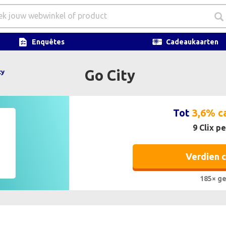
Enquêtes
Cadeaukaarten
Go City
ty
Tot
3,6% c
9 Clix pe
Verdien 
185× ge