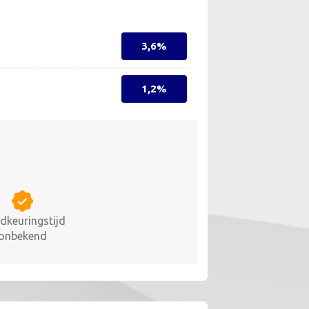
3,6%
1,2%
dkeuringstijd
onbekend