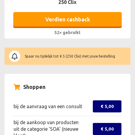
250 Clix
Verdien cashback
52× gebruikt
Spaar nu tijdelijk tot € 5 (250 Clix) met jouw bestelling
Shoppen
bij de aanvraag van een consult
€ 5,00
bij de aankoop van producten
uit de categorie 'SOA' (nieuwe
€ 5,00