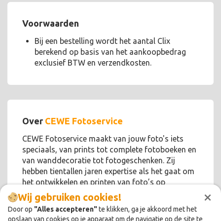
Voorwaarden
Bij een bestelling wordt het aantal Clix
berekend op basis van het aankoopbedrag
exclusief BTW en verzendkosten.
Over
CEWE Fotoservice
CEWE Fotoservice maakt van jouw foto's iets
speciaals, van prints tot complete fotoboeken en
van wanddecoratie tot fotogeschenken. Zij
hebben tientallen jaren expertise als het gaat om
het ontwikkelen en printen van foto’s op
×
hoogwaardige materialen.
Wij gebruiken cookies!
Door op
"Alles accepteren"
te klikken, ga je akkoord met het
opslaan van cookies op je apparaat om de navigatie op de site te