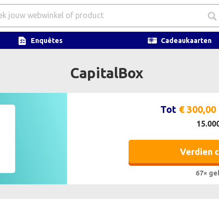
Enquêtes
Cadeaukaarten
CapitalBox
Tot
€ 300,00
15.000
Verdien 
67× ge