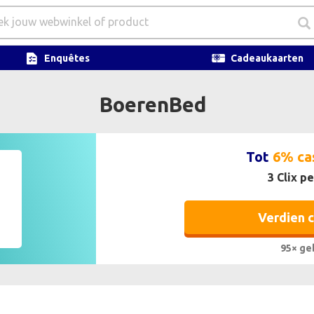
Enquêtes
Cadeaukaarten
BoerenBed
Tot
6% ca
3 Clix pe
Verdien 
95× ge