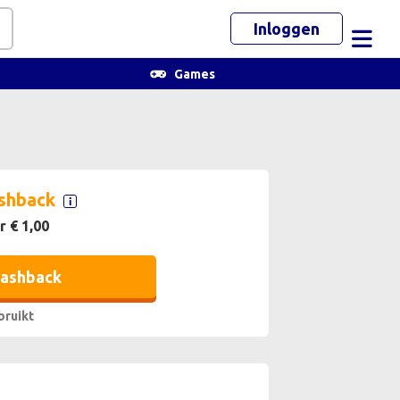
Inloggen
Toggl
Games
shback
r € 1,00
cashback
bruikt