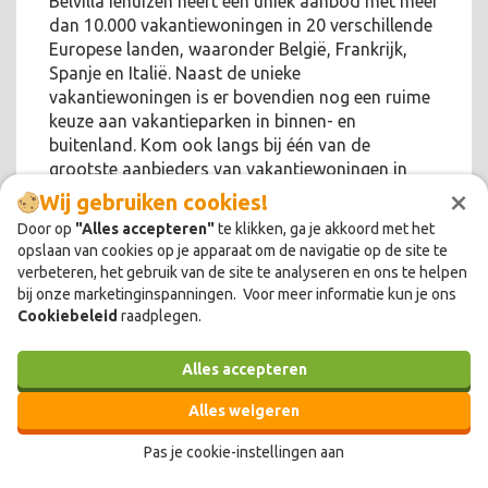
Belvilla iehuizen heeft een uniek aanbod met meer
dan 10.000 vakantiewoningen in 20 verschillende
Europese landen, waaronder België, Frankrijk,
Spanje en Italië. Naast de unieke
vakantiewoningen is er bovendien nog een ruime
keuze aan vakantieparken in binnen- en
buitenland. Kom ook langs bij één van de
grootste aanbieders van vakantiewoningen in
×
Europa!
Wij gebruiken cookies!
Door op
"Alles accepteren"
te klikken, ga je akkoord met het
opslaan van cookies op je apparaat om de navigatie op de site te
verbeteren, het gebruik van de site te analyseren en ons te helpen
bij onze marketinginspanningen. Voor meer informatie kun je ons
Cookiebeleid
raadplegen.
Alles accepteren
Alles weigeren
Pas je cookie-instellingen aan