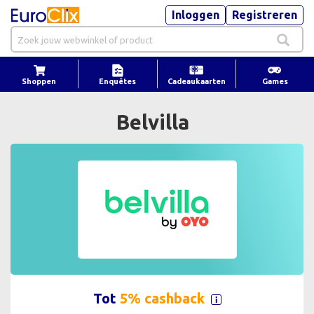
Inloggen
Registreren
Shoppen
Enquêtes
Cadeaukaarten
Games
Belvilla
Tot
5% cashback