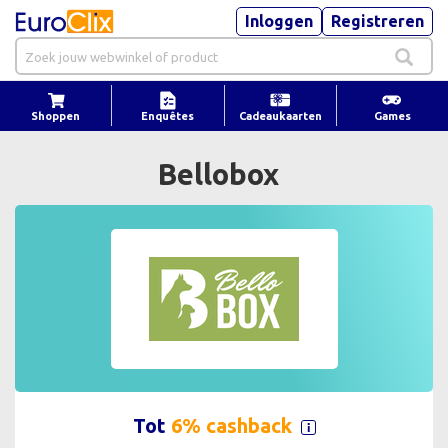
Inloggen
Registreren
Shoppen
Enquêtes
Cadeaukaarten
Games
Bellobox
Tot
6% cashback