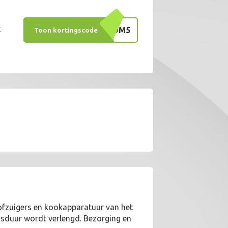
k
WELKOM5
Toon kortingscode
tofzuigers en kookapparatuur van het
ensduur wordt verlengd. Bezorging en