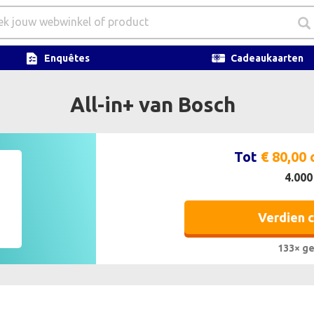
Enquêtes
Cadeaukaarten
All-in+ van Bosch
Tot
€ 80,00
4.000
Verdien 
133× ge