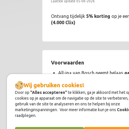
Laatste update 05-06-2026
Ontvang tijdelijk
5% korting
op je eer
(4.000 Clix)
Voorwaarden
All-in+ van Bosch neemt helaas
g
Wij gebruiken cookies!
Door op
"Alles accepteren"
te klikken, ga je akkoord met het 
cookies op je apparaat om de navigatie op de site te verbeteren,
gebruik van de site te analyseren en ons te helpen bij onze
Over
All-in+ van Bosch
marketinginspanningen. Voor meer informatie kun je ons
Cooki
raadplegen.
Bij All-in+ van Bosch bestel je eenv
kwaliteitsmerk Bosch, op afbetaling. 