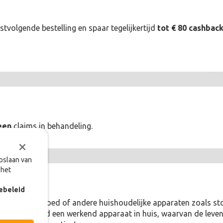
stvolgende bestelling en spaar tegelijkertijd
tot € 80 cashbac
een
claims in behandeling.
×
opslaan van
 het
ebeleid
oudig jouw witgoed of andere huishoudelijke apparaten zoals s
Zo heb je altijd een werkend apparaat in huis, waarvan de lev