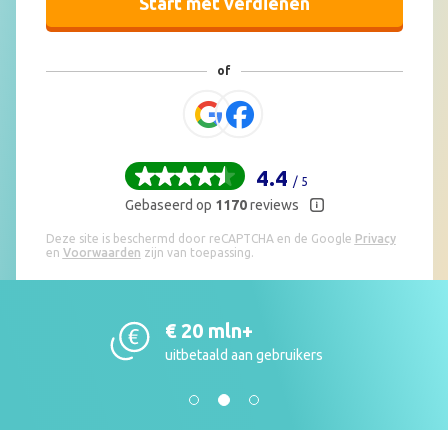
Start met verdienen
4.4
/ 5
Gebaseerd op
1170
reviews
Deze site is beschermd door reCAPTCHA en de Google
Privacy
en
Voorwaarden
zijn van toepassing.
€ 20 mln+
uitbetaald aan gebruikers