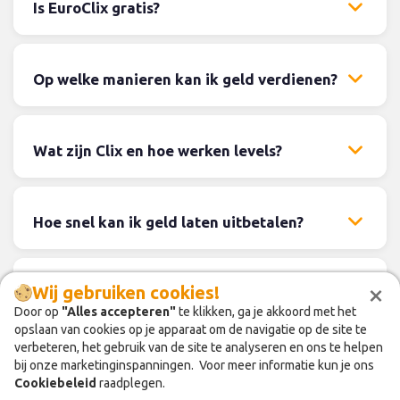
Is EuroClix gratis?
Op welke manieren kan ik geld verdienen?
Wat zijn Clix en hoe werken levels?
Hoe snel kan ik geld laten uitbetalen?
×
×
Wij gebruiken cookies!
Wij gebruiken cookies!
Hoe kan ik verdienen door vrienden uit te
nodigen?
Door op
Door op
"Alles accepteren"
"Alles accepteren"
te klikken, ga je akkoord met het
te klikken, ga je akkoord met het
opslaan van cookies op je apparaat om de navigatie op de site te
opslaan van cookies op je apparaat om de navigatie op de site te
verbeteren, het gebruik van de site te analyseren en ons te helpen
verbeteren, het gebruik van de site te analyseren en ons te helpen
bij onze marketinginspanningen. Voor meer informatie kun je ons
bij onze marketinginspanningen. Voor meer informatie kun je ons
In welke landen is EuroClix beschikbaar?
Cookiebeleid
Cookiebeleid
raadplegen.
raadplegen.