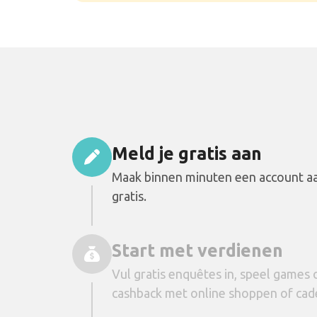
Meld je gratis aan
Maak binnen minuten een account aa
gratis.
Start met verdienen
Vul gratis enquêtes in, speel games 
cashback met online shoppen of cad