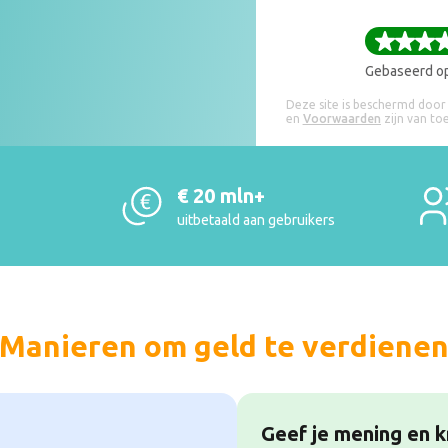
Gebaseerd o
Deze site is beschermd doo
en
Voorwaarden
zijn van to
€ 20 mln+
uitbetaald aan gebruikers
Manieren om geld te verdiene
Geef je mening en kr