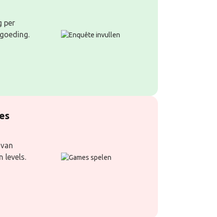
g per
rgoeding.
es
 van
 levels.