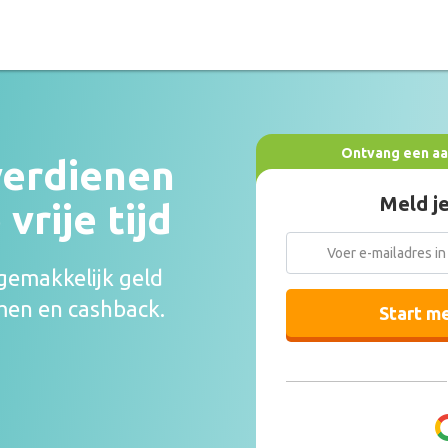
Ontvang een aa
verdienen
Meld je
vrije tijd
 gemakkelijk geld
men en cashback.
Start m