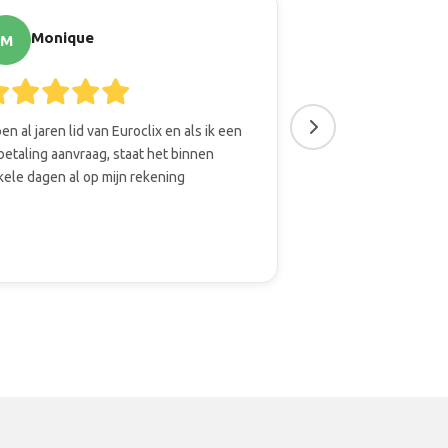
Monique
Cees
M
C
ben al jaren lid van Euroclix en als ik een
Het is leuk en inter
betaling aanvraag, staat het binnen
nemen. Daarbij is 
kele dagen al op mijn rekening
om er iets aan over
kan sparen.