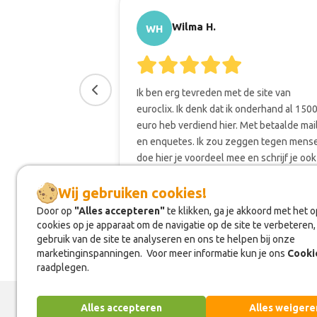
Wilma H.
WH
Ik ben erg tevreden met de site van
euroclix. Ik denk dat ik onderhand al 150
euro heb verdiend hier. Met betaalde mai
en enquetes. Ik zou zeggen tegen mens
doe hier je voordeel mee en schrijf je ook
bij EuroClix.
Wij gebruiken cookies!
Wij gebruiken cookies!
Door op
Door op
"Alles accepteren"
"Alles accepteren"
te klikken, ga je akkoord met het 
te klikken, ga je akkoord met het 
cookies op je apparaat om de navigatie op de site te verbeteren,
cookies op je apparaat om de navigatie op de site te verbeteren,
gebruik van de site te analyseren en ons te helpen bij onze
gebruik van de site te analyseren en ons te helpen bij onze
marketinginspanningen. Voor meer informatie kun je ons
marketinginspanningen. Voor meer informatie kun je ons
Cooki
Cooki
raadplegen.
raadplegen.
Alles accepteren
Alles accepteren
Alles weigere
Alles weigere