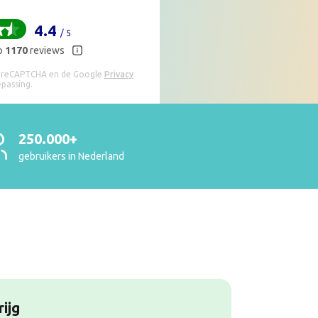
4.4
/ 5
p
1170
reviews
r reCAPTCHA en de Google
Privacy
epassing.
250.000+
gebruikers in Nederland
n
ijg