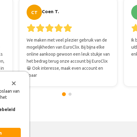
Coen T.
CT
We maken met veel plezier gebruik van de
Ik 
0
mogelijkheden van EuroClix. Bij bijna elke
uit
ls
online aankoop gewoon een leuk stukje van
en
en,
het bedrag terug onze account bij EuroClix
 in
😁 Ook interesse, maak even account en
spaar
×
×
opslaan van
opslaan van
 het
 het
ebeleid
ebeleid
n
n