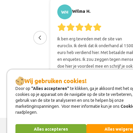
Wilma H.
WH
Ik ben erg tevreden met de site van
euroclix. Ik denk dat ik onderhand al 150
euro heb verdiend hier. Met betaalde mai
en enquetes. Ik zou zeggen tegen mens
doe hier je voordeel mee en schrijf je ook
bij EuroClix.
Wij gebruiken cookies!
Wij gebruiken cookies!
Door op
Door op
"Alles accepteren"
"Alles accepteren"
te klikken, ga je akkoord met het 
te klikken, ga je akkoord met het 
cookies op je apparaat om de navigatie op de site te verbeteren,
cookies op je apparaat om de navigatie op de site te verbeteren,
gebruik van de site te analyseren en ons te helpen bij onze
gebruik van de site te analyseren en ons te helpen bij onze
marketinginspanningen. Voor meer informatie kun je ons
marketinginspanningen. Voor meer informatie kun je ons
Cooki
Cooki
raadplegen.
raadplegen.
Alles accepteren
Alles accepteren
Alles weigere
Alles weigere