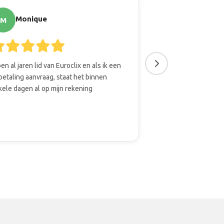
Monique
Cees
M
C
ben al jaren lid van Euroclix en als ik een
Het is leuk en inter
betaling aanvraag, staat het binnen
nemen. Daarbij is 
kele dagen al op mijn rekening
om er iets aan over
kan sparen.