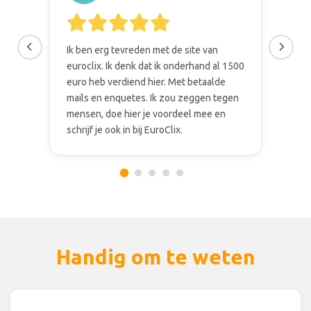
Ik ben erg tevreden met de site van
We 
euroclix. Ik denk dat ik onderhand al 1500
de m
euro heb verdiend hier. Met betaalde
elk
mails en enquetes. Ik zou zeggen tegen
stuk
mensen, doe hier je voordeel mee en
acco
schrijf je ook in bij EuroClix.
maa
Handig om te weten