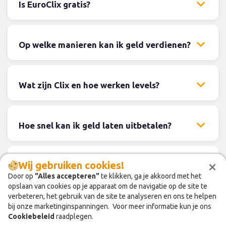
Is EuroClix gratis?
Op welke manieren kan ik geld verdienen?
Wat zijn Clix en hoe werken levels?
Hoe snel kan ik geld laten uitbetalen?
×
×
Wij gebruiken cookies!
Wij gebruiken cookies!
Hoe kan ik verdienen door vrienden uit te
nodigen?
Door op
Door op
"Alles accepteren"
"Alles accepteren"
te klikken, ga je akkoord met het
te klikken, ga je akkoord met het
opslaan van cookies op je apparaat om de navigatie op de site te
opslaan van cookies op je apparaat om de navigatie op de site te
verbeteren, het gebruik van de site te analyseren en ons te helpen
verbeteren, het gebruik van de site te analyseren en ons te helpen
bij onze marketinginspanningen. Voor meer informatie kun je ons
bij onze marketinginspanningen. Voor meer informatie kun je ons
In welke landen is EuroClix beschikbaar?
Cookiebeleid
Cookiebeleid
raadplegen.
raadplegen.