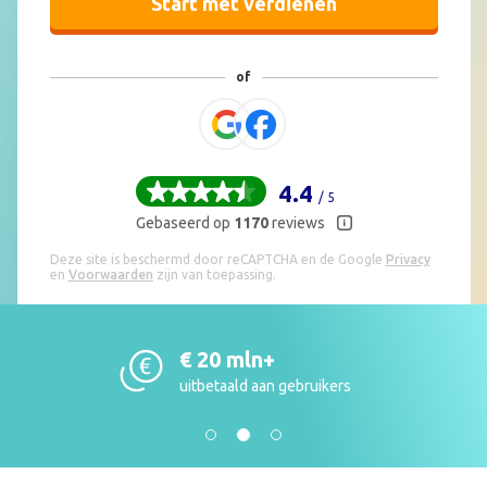
Start met verdienen
4.4
/ 5
Gebaseerd op
1170
reviews
Deze site is beschermd door reCAPTCHA en de Google
Privacy
en
Voorwaarden
zijn van toepassing.
€ 20 mln+
uitbetaald aan gebruikers