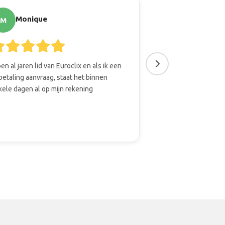
Monique
Cees
M
C
ben al jaren lid van Euroclix en als ik een
Het is leuk en inter
betaling aanvraag, staat het binnen
nemen. Daarbij is 
kele dagen al op mijn rekening
om er iets aan over
kan sparen.