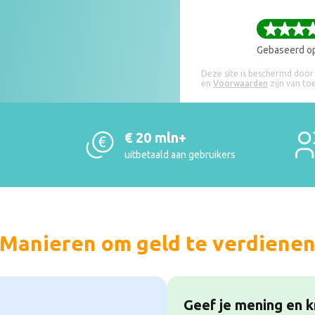
Gebaseerd o
Deze site is beschermd doo
en
Voorwaarden
zijn van to
€ 20 mln+
uitbetaald aan gebruikers
Manieren om geld te verdiene
Geef je mening en kr