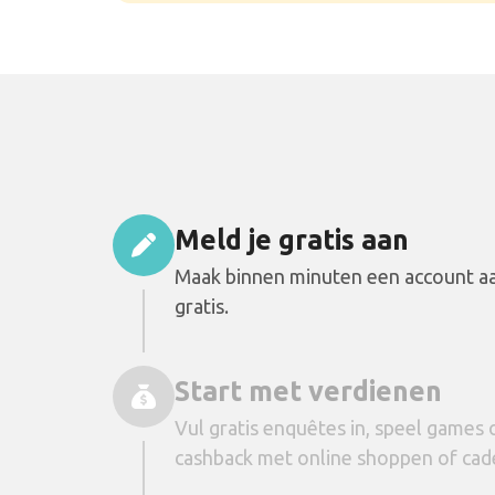
Meld je gratis aan
Maak binnen minuten een account aa
gratis.
Start met verdienen
Vul gratis enquêtes in, speel games 
cashback met online shoppen of cad