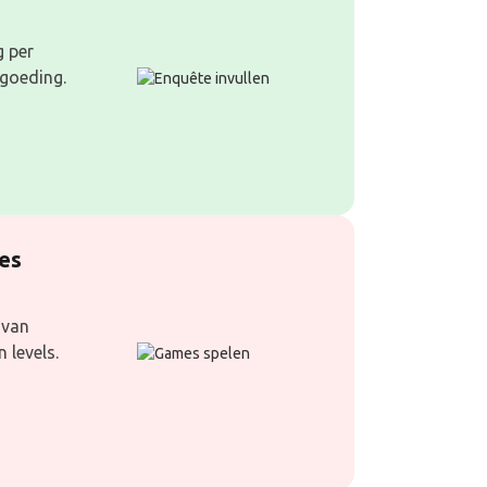
g per
rgoeding.
es
 van
 levels.