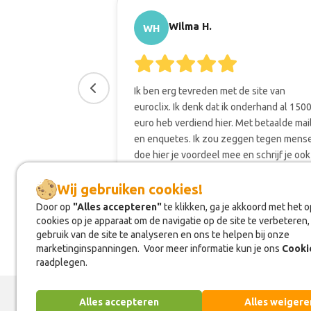
Wilma H.
WH
Ik ben erg tevreden met de site van
euroclix. Ik denk dat ik onderhand al 150
euro heb verdiend hier. Met betaalde mai
en enquetes. Ik zou zeggen tegen mens
doe hier je voordeel mee en schrijf je ook
bij EuroClix.
Wij gebruiken cookies!
Wij gebruiken cookies!
Door op
Door op
"Alles accepteren"
"Alles accepteren"
te klikken, ga je akkoord met het 
te klikken, ga je akkoord met het 
cookies op je apparaat om de navigatie op de site te verbeteren,
cookies op je apparaat om de navigatie op de site te verbeteren,
gebruik van de site te analyseren en ons te helpen bij onze
gebruik van de site te analyseren en ons te helpen bij onze
marketinginspanningen. Voor meer informatie kun je ons
marketinginspanningen. Voor meer informatie kun je ons
Cooki
Cooki
raadplegen.
raadplegen.
Alles accepteren
Alles accepteren
Alles weigere
Alles weigere