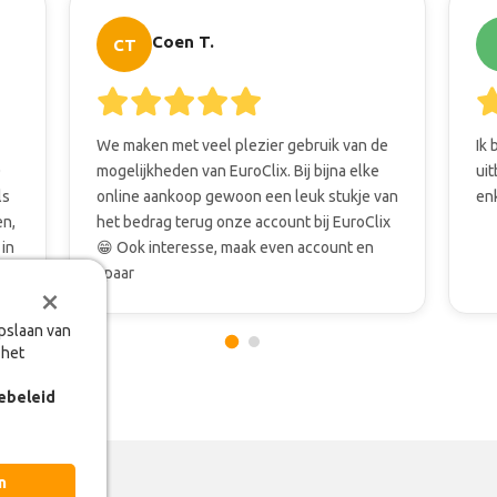
Coen T.
CT
We maken met veel plezier gebruik van de
Ik 
0
mogelijkheden van EuroClix. Bij bijna elke
uit
ls
online aankoop gewoon een leuk stukje van
en
en,
het bedrag terug onze account bij EuroClix
 in
😁 Ook interesse, maak even account en
spaar
×
×
opslaan van
opslaan van
 het
 het
ebeleid
ebeleid
n
n