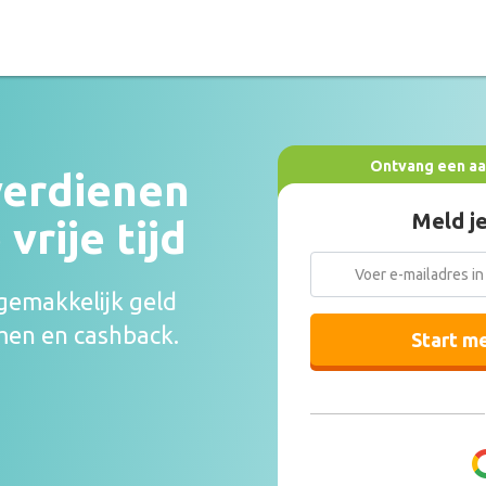
Ontvang een aa
verdienen
Meld je
vrije tijd
 gemakkelijk geld
men en cashback.
Start m