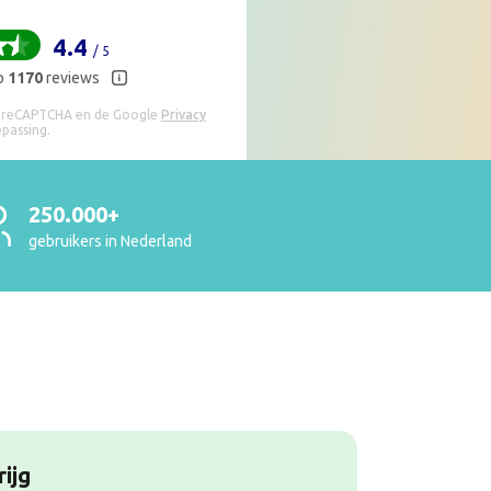
4.4
/ 5
p
1170
reviews
r reCAPTCHA en de Google
Privacy
epassing.
250.000+
gebruikers in Nederland
n
ijg